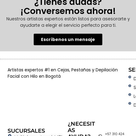
¿Tienes dudas?
¡Conversemos ahora!
Nuestros artistas expertos están listos para asesorarte y
ayudarte a elegir el servicio perfecto para ti.
Escríbenos un mensaje
SE
Artistas expertos #1 en Cejas, Pestañas y Depilación
Facial con Hilo en Bogotá
D
L
D
¿NECESIT
AS
SUCURSALES
+57 310 424