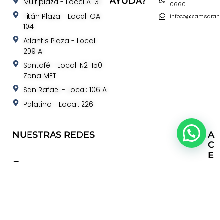
AYUDA?
Multiplaza - Local A 131
0660
Titán Plaza - Local: OA
infoco@samsarah
104
Atlantis Plaza - Local:
209 A
Santafé - Local: N2-150
Zona MET
San Rafael - Local: 106 A
Palatino - Local: 226
NUESTRAS REDES
A
C
E
samsara_colombia
R
C
samsara.colombia
A
SAMSARADEPILACIÓNFACIALHINDÚ
D
samsaradepilacioncolombia
E
samsarahindu
S